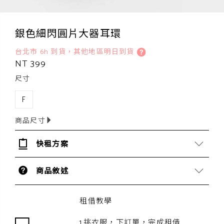
銀色細閃圓片大器耳環
台北市 6h 到貨，其他地區明日到貨
NT 399
尺寸
F
商品尺寸
快租方案
商品敘述
租借教學
1.挑衣服，下訂單，完成租借