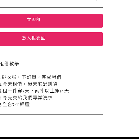
立即租
放入租衣籃
租借教學
1.挑衣服，下訂單，完成租借
2.今天租借，後天宅配到貨
3.租一件穿7天，兩件以上穿14天
4.穿完交給我們專業洗衣
5.全台7-11歸還