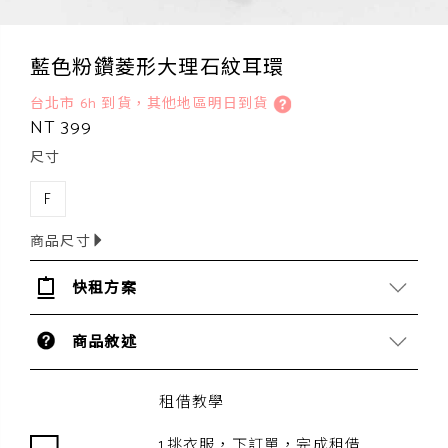
藍色粉鑽菱形大理石紋耳環
台北市 6h 到貨，其他地區明日到貨
NT 399
尺寸
F
商品尺寸
快租方案
商品敘述
租借教學
1.挑衣服，下訂單，完成租借