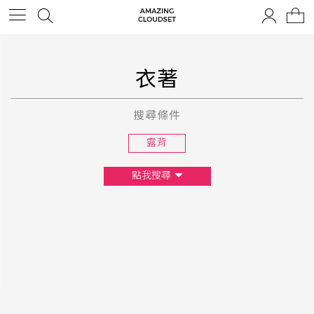
衣著
搜尋條件
露背
點我搜尋
尺寸
XS
S
M
L
F
顏色