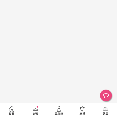
黑
白
棕
綠
橘
紫
金
銀
黃
米
裸
藍
灰
粉紅
桃紅
紅
條紋
圖騰
格紋
標籤
送出
首頁
衣著
品牌館
穿搭
選品