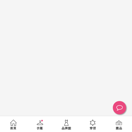
黑
白
棕
綠
橘
紫
金
銀
黃
米
裸
藍
灰
粉紅
桃紅
紅
條紋
圖騰
格紋
標籤
送出
首頁
衣著
品牌館
穿搭
選品