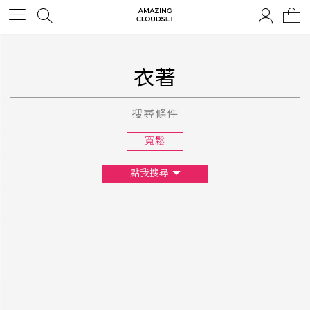
衣著
搜尋條件
寬鬆
點我搜尋
尺寸
XS
S
M
L
F
顏色