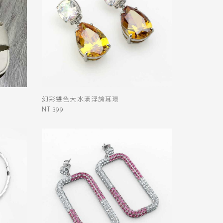
幻彩雙色大水滴浮誇耳環
NT 399