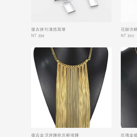
復古排列清透耳環
花瓣流
NT 399
NT 350
復古金浮誇鍊條流蘇項鍊
玫瑰金