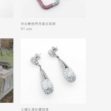
粉白雙色閃亮復古耳環
NT 499
立體水滴碎鑽耳環