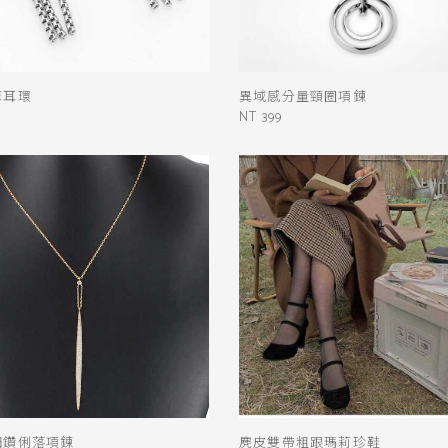
蘇耳環
異域感分量頸圈項鍊
NT 399
細鑽俐落項鍊
麂皮雙帶粗跟瑪莉珍鞋