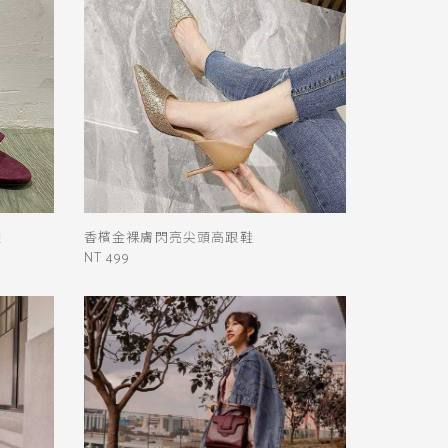
鞋
香檳金裸膚閃亮尖頭高跟鞋
NT 499