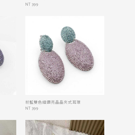
NT 399
粉藍雙色細鑽亮晶晶夾式耳環
NT 399