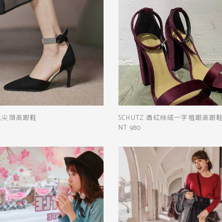
色尖頭高跟鞋
SCHUTZ 酒紅絲絨一字粗跟高跟
NT 980