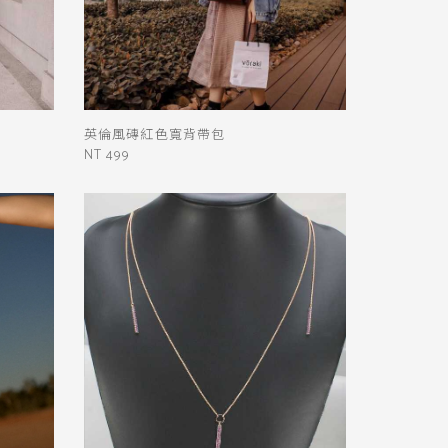
英倫風磚紅色寬背帶包
NT 499