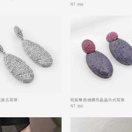
NT 599
感復古耳環
桃紫雙色細鑽亮晶晶夾式耳環
NT 399