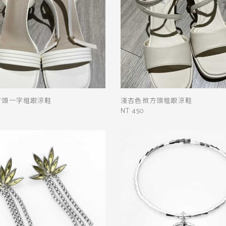
顏色
黑
白
棕
綠
橘
紫
金
銀
黃
米
裸
藍
灰
粉紅
方頭一字粗跟涼鞋
淺杏色微方頭粗跟涼鞋
桃紅
紅
條紋
圖騰
格紋
NT 450
標籤
送出