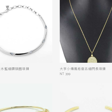
性水藍細鑽頸圈項鍊
大亨小傳風格復古細閃長項鍊
NT 399