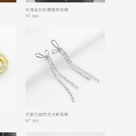
玫瑰金粉碎鑽兩用項鍊
NT 399
可愛打結閃亮流蘇耳環
NT 350