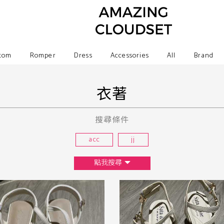
tom
Romper
Dress
Accessories
All
Brand
衣著
搜尋條件
acc
jj
點我搜尋
尺寸
XS
S
M
L
F