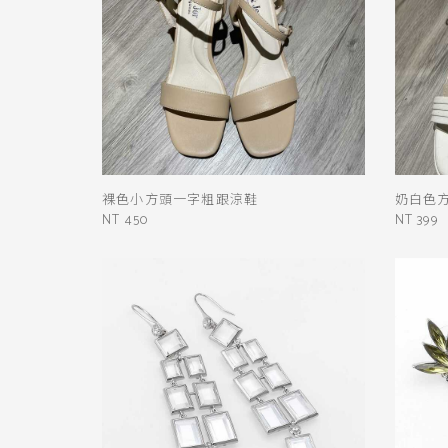
裸色小方頭一字粗跟涼鞋
奶白色
NT 450
NT 399