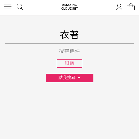
衣著
搜尋條件
眼鏡
點我搜尋
尺寸
XS
S
M
L
F
顏色