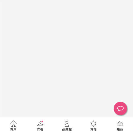
黑
白
棕
綠
橘
紫
金
銀
黃
米
裸
藍
灰
粉紅
桃紅
紅
條紋
圖騰
格紋
標籤
送出
首頁
衣著
品牌館
穿搭
選品