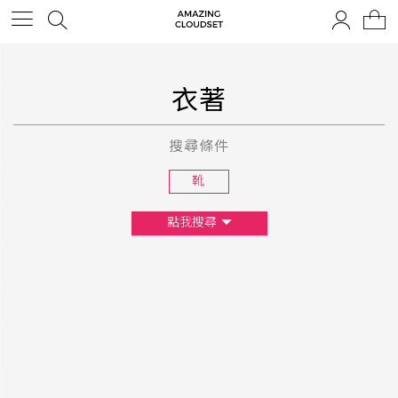
衣著
搜尋條件
靴
點我搜尋
尺寸
XS
S
M
L
F
顏色