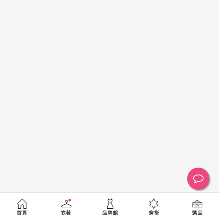
黑
白
棕
綠
橘
紫
金
銀
黃
米
裸
藍
灰
粉紅
桃紅
紅
條紋
圖騰
格紋
標籤
送出
首頁
衣著
品牌館
穿搭
選品