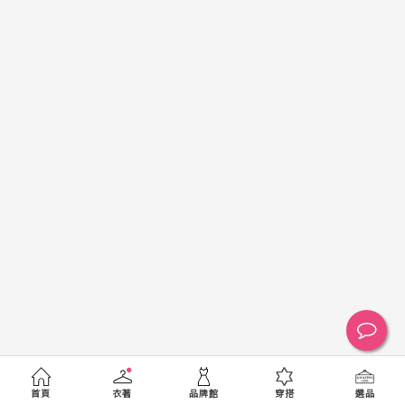
黑
白
棕
綠
橘
紫
金
銀
黃
米
裸
藍
灰
粉紅
桃紅
紅
條紋
圖騰
格紋
標籤
送出
首頁
衣著
品牌館
穿搭
選品