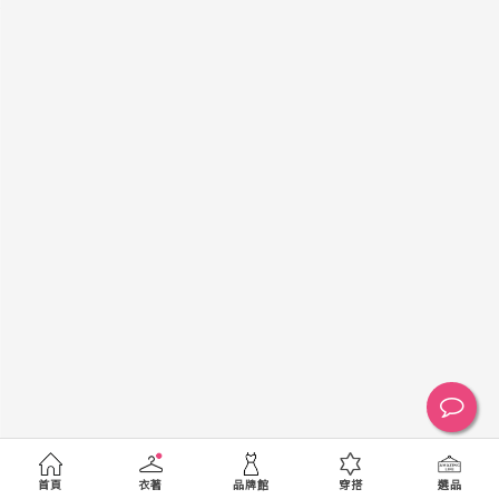
黑
白
棕
綠
橘
紫
金
銀
黃
米
裸
藍
灰
粉紅
桃紅
紅
條紋
圖騰
格紋
標籤
送出
首頁
衣著
品牌館
穿搭
選品