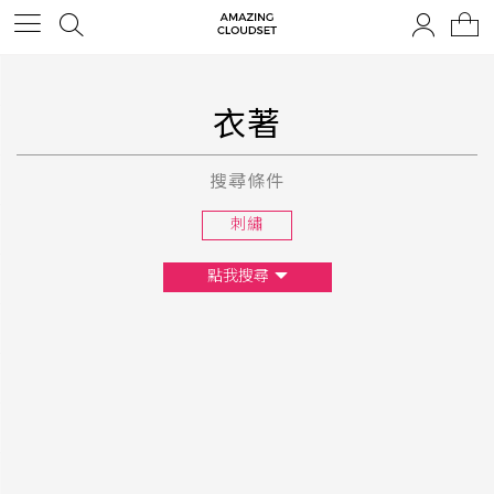
衣著
搜尋條件
刺繡
點我搜尋
尺寸
XS
S
M
L
F
顏色