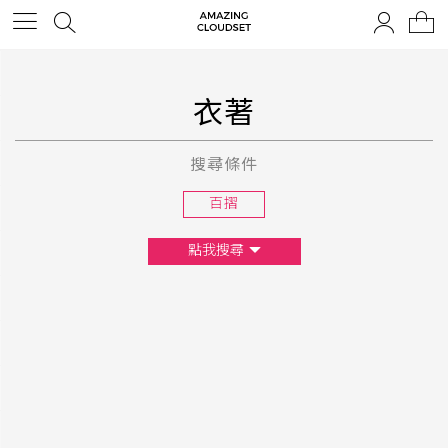
衣著
搜尋條件
百摺
點我搜尋
尺寸
XS
S
M
L
F
顏色