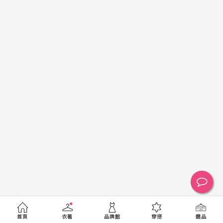
黑
白
棕
綠
橘
紫
金
銀
黃
米
裸
藍
灰
粉紅
桃紅
紅
條紋
圖騰
格紋
標籤
送出
首頁
衣著
品牌館
穿搭
選品