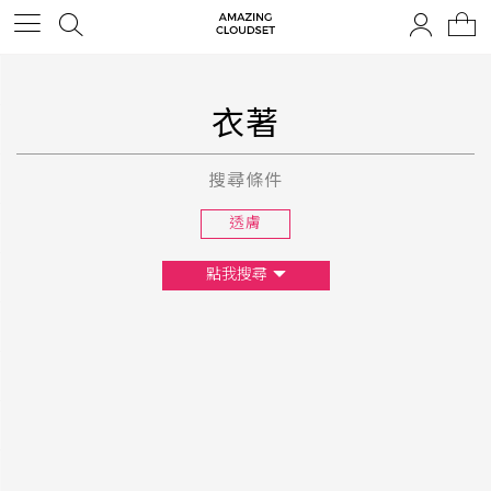
衣著
搜尋條件
透膚
點我搜尋
尺寸
XS
S
M
L
F
顏色