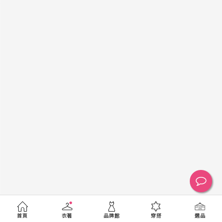
黑
白
棕
綠
橘
紫
金
銀
黃
米
裸
藍
灰
粉紅
桃紅
紅
條紋
圖騰
格紋
標籤
送出
首頁
衣著
品牌館
穿搭
選品