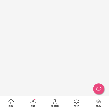
黑
白
棕
綠
橘
紫
金
銀
黃
米
裸
藍
灰
粉紅
桃紅
紅
條紋
圖騰
格紋
標籤
送出
首頁
衣著
品牌館
穿搭
選品