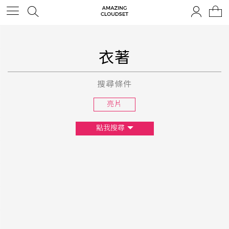
衣著
搜尋條件
亮片
點我搜尋
尺寸
XS
S
M
L
F
顏色