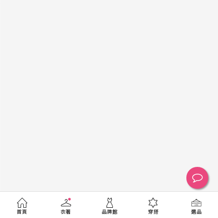
黑
白
棕
綠
橘
紫
金
銀
黃
米
裸
藍
灰
粉紅
桃紅
紅
條紋
圖騰
格紋
標籤
送出
首頁
衣著
品牌館
穿搭
選品