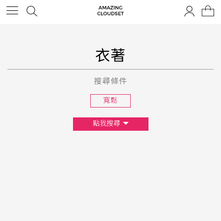
衣著
搜尋條件
寬鬆
點我搜尋
尺寸
XS
S
M
L
F
顏色