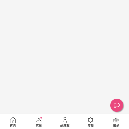
黑
白
棕
綠
橘
紫
金
銀
黃
米
裸
藍
灰
粉紅
桃紅
紅
條紋
圖騰
格紋
標籤
送出
首頁
衣著
品牌館
穿搭
選品