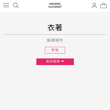
衣著
搜尋條件
無袖
點我搜尋
尺寸
XS
S
M
L
F
顏色