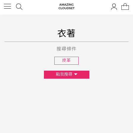
衣著
搜尋條件
皮革
點我搜尋
尺寸
XS
S
M
L
F
顏色