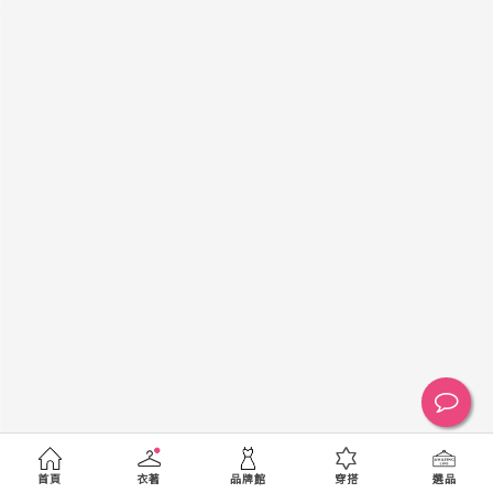
黑
白
棕
綠
橘
紫
金
銀
黃
米
裸
藍
灰
粉紅
桃紅
紅
條紋
圖騰
格紋
標籤
送出
首頁
衣著
品牌館
穿搭
選品