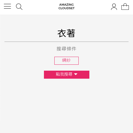
衣著
搜尋條件
網紗
點我搜尋
尺寸
XS
S
M
L
F
顏色