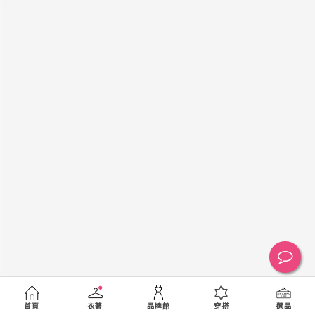
黑
白
棕
綠
橘
紫
金
銀
黃
米
裸
藍
灰
粉紅
桃紅
紅
條紋
圖騰
格紋
標籤
送出
首頁
衣著
品牌館
穿搭
選品