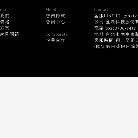
顏色
elp
Member
Contact
我們
會員條款
客服LINE ID: @nzi2
價格
會員中心
公司 匯鼎科技股份有限公
方案
電話
(02)8786-7417
黑
白
棕
綠
橘
紫
金
Q常見問題
地址 台北市南京東路
Collaborate
企業合作
客服時間 週一至周五10:0
(國定假日或假日除外
銀
黃
米
裸
藍
灰
粉紅
桃紅
紅
條紋
圖騰
格紋
標籤
送出