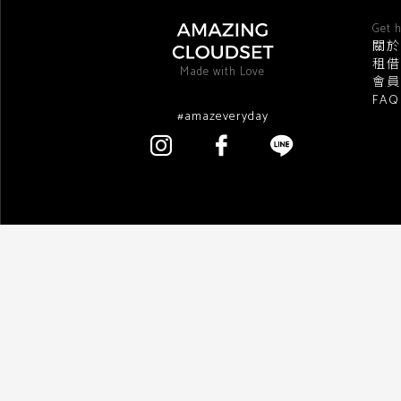
Get h
關於
租借
Made with Love
會員
FA
#amazeveryday