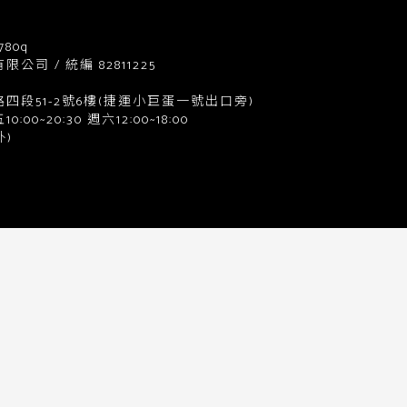
780q
司 / 統編 82811225
四段51-2號6樓(捷運小巨蛋一號出口旁)
0~20:30 週六12:00~18:00
)