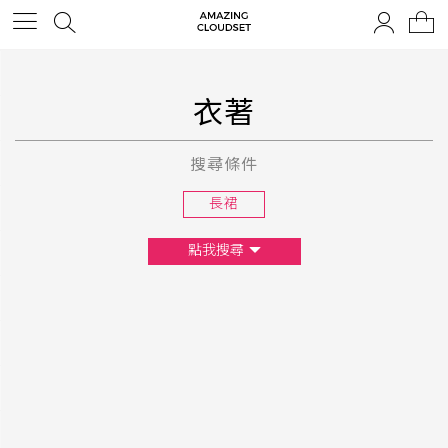
衣著
搜尋條件
長裙
點我搜尋
尺寸
XS
S
M
L
F
顏色