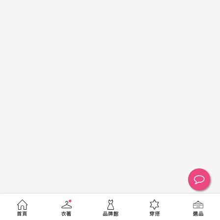
黑
白
棕
綠
橘
紫
金
銀
黃
米
裸
藍
灰
粉紅
桃紅
紅
條紋
圖騰
格紋
標籤
送出
首頁
衣著
品牌館
穿搭
選品