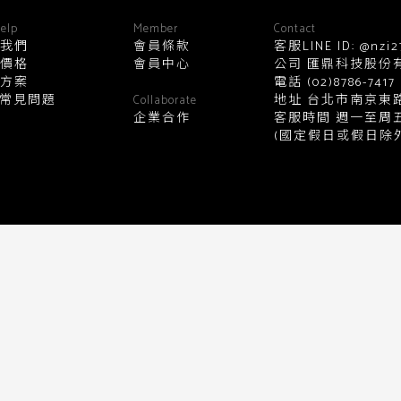
顏色
elp
Member
Contact
我們
會員條款
客服LINE ID: @nzi2
價格
會員中心
公司 匯鼎科技股份有限公
方案
電話
(02)8786-7417
黑
白
棕
綠
橘
紫
金
Q常見問題
地址 台北市南京東路
Collaborate
企業合作
客服時間 週一至周五10:0
(國定假日或假日除外
銀
黃
米
裸
藍
灰
粉紅
桃紅
紅
條紋
圖騰
格紋
標籤
送出