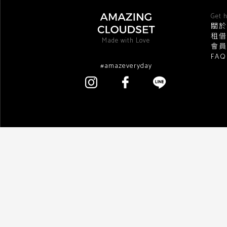
Get h
關於
租借
Made with Love
會員
FA
#amazeveryday