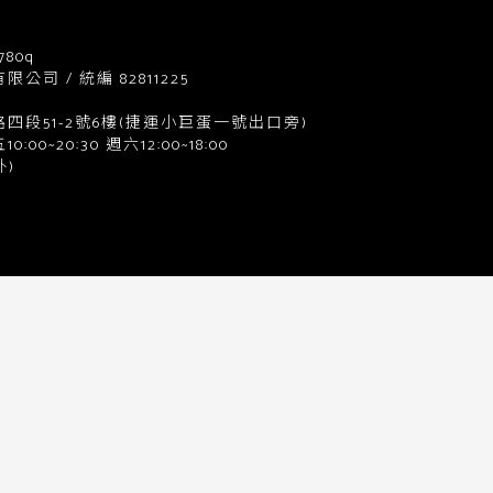
780q
司 / 統編 82811225
四段51-2號6樓(捷運小巨蛋一號出口旁)
0~20:30 週六12:00~18:00
)