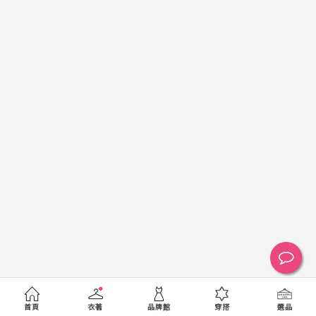
黑
白
棕
綠
橘
紫
金
銀
黃
米
裸
藍
灰
粉紅
桃紅
紅
條紋
圖騰
格紋
標籤
送出
首頁
衣著
品牌館
穿搭
選品