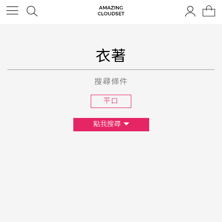
衣著
搜尋條件
平口
點我搜尋
尺寸
XS
S
M
L
F
顏色