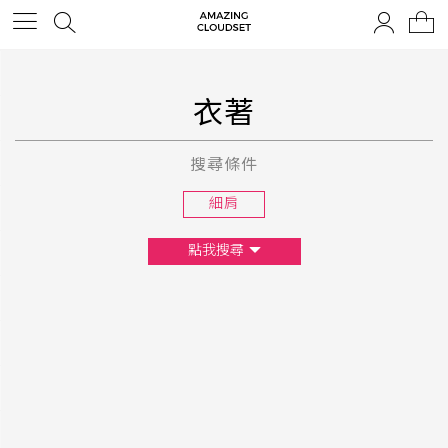
衣著
搜尋條件
細肩
點我搜尋
尺寸
XS
S
M
L
F
顏色