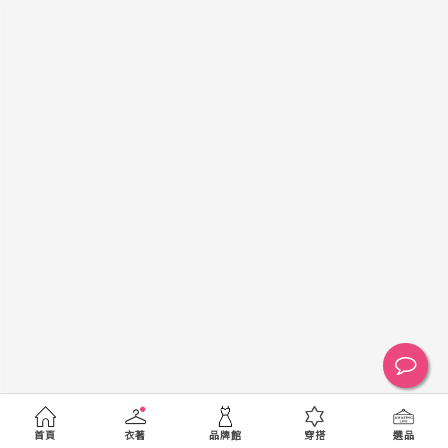
黑
白
棕
綠
橘
紫
金
銀
黃
米
裸
藍
灰
粉紅
桃紅
紅
條紋
圖騰
格紋
標籤
送出
首頁
衣著
品牌館
穿搭
選品