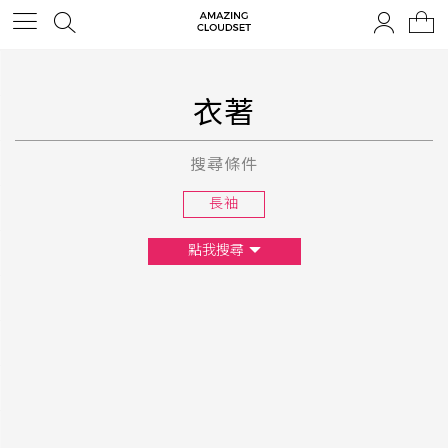
衣著
搜尋條件
長袖
點我搜尋
尺寸
XS
S
M
L
F
顏色