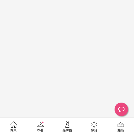
黑
白
棕
綠
橘
紫
金
銀
黃
米
裸
藍
灰
粉紅
桃紅
紅
條紋
圖騰
格紋
標籤
送出
首頁
衣著
品牌館
穿搭
選品