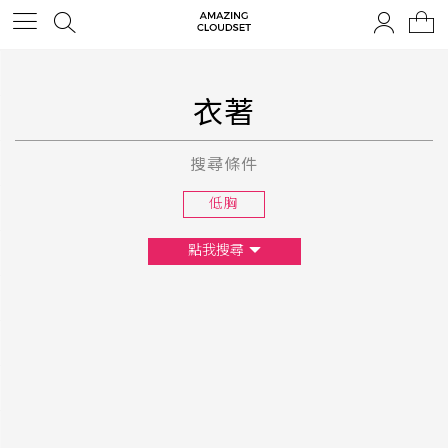
衣著
搜尋條件
低胸
點我搜尋
尺寸
XS
S
M
L
F
顏色