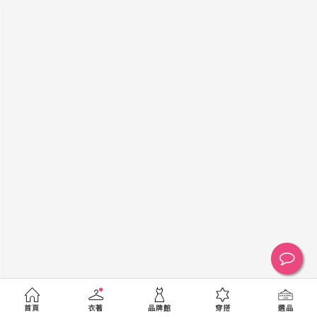
黑
白
棕
綠
橘
紫
金
銀
黃
米
裸
藍
灰
粉紅
桃紅
紅
條紋
圖騰
格紋
標籤
送出
首頁
衣著
品牌館
穿搭
選品