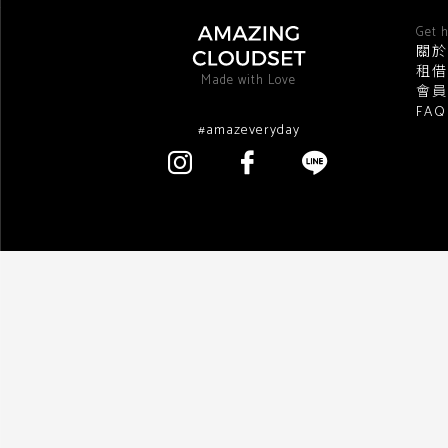
Get h
關於
租借
Made with Love
會員
FA
#amazeveryday