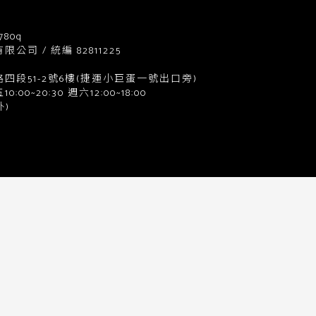
780q
司 / 統編 82811225
四段51-2號6樓(捷運小巨蛋一號出口旁)
0~20:30 週六12:00~18:00
)