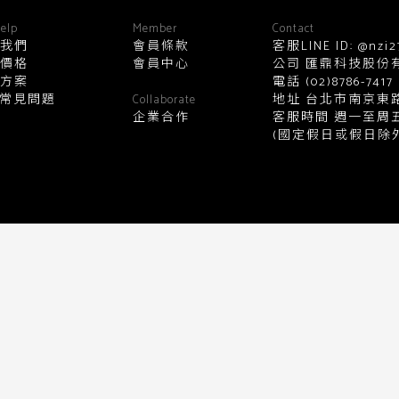
顏色
elp
Member
Contact
我們
會員條款
客服LINE ID: @nzi2
價格
會員中心
公司 匯鼎科技股份有限公
方案
電話
(02)8786-7417
黑
白
棕
綠
橘
紫
金
Q常見問題
地址 台北市南京東路
Collaborate
企業合作
客服時間 週一至周五10:0
(國定假日或假日除外
銀
黃
米
裸
藍
灰
粉紅
桃紅
紅
條紋
圖騰
格紋
標籤
送出