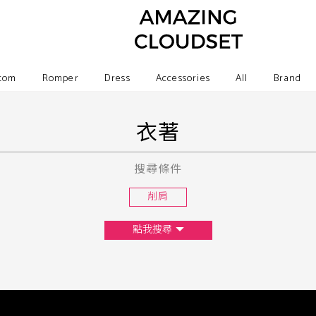
tom
Romper
Dress
Accessories
All
Brand
衣著
搜尋條件
削肩
點我搜尋
尺寸
XS
S
M
L
F