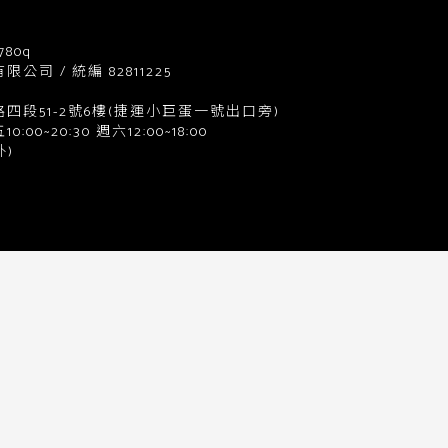
780q
司 / 統編 82811225
四段51-2號6樓(捷運小巨蛋一號出口旁)
0~20:30 週六12:00~18:00
)