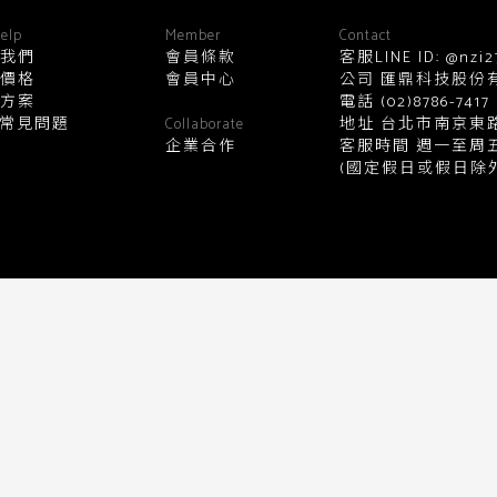
顏色
elp
Member
Contact
我們
會員條款
客服LINE ID: @nzi2
價格
會員中心
公司 匯鼎科技股份有限公
方案
電話
(02)8786-7417
黑
白
棕
綠
橘
紫
金
Q常見問題
地址 台北市南京東路
Collaborate
企業合作
客服時間 週一至周五10:0
(國定假日或假日除外
銀
黃
米
裸
藍
灰
粉紅
桃紅
紅
條紋
圖騰
格紋
標籤
送出