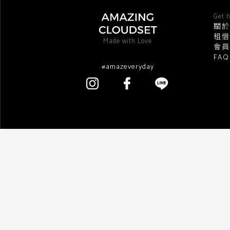
Get h
關於
租借
Made with Love
會員
FA
#amazeveryday