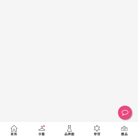
黑
白
棕
綠
橘
紫
金
銀
黃
米
裸
藍
灰
粉紅
桃紅
紅
條紋
圖騰
格紋
標籤
送出
首頁
衣著
品牌館
穿搭
選品