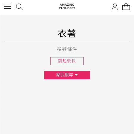
衣著
搜尋條件
前短後長
點我搜尋
尺寸
XS
S
M
L
F
顏色