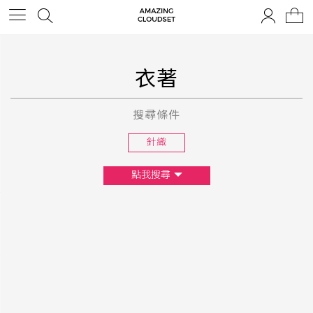
衣著
搜尋條件
針織
點我搜尋
尺寸
XS
S
M
L
F
顏色