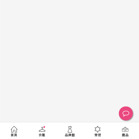
黑
白
棕
綠
橘
紫
金
銀
黃
米
裸
藍
灰
粉紅
桃紅
紅
條紋
圖騰
格紋
標籤
送出
首頁
衣著
品牌館
穿搭
選品