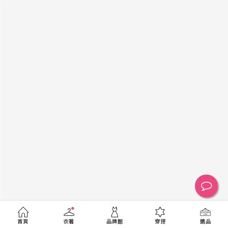
黑
白
棕
綠
橘
紫
金
銀
黃
米
裸
藍
灰
粉紅
桃紅
紅
條紋
圖騰
格紋
標籤
送出
首頁
衣著
品牌館
穿搭
選品