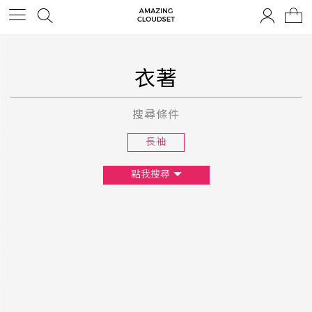
衣著
搜尋條件
長袖
點我搜尋
尺寸
XS
S
M
L
F
顏色