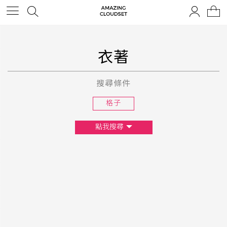
衣著
搜尋條件
格子
點我搜尋
尺寸
XS
S
M
L
F
顏色