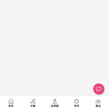
黑
白
棕
綠
橘
紫
金
銀
黃
米
裸
藍
灰
粉紅
桃紅
紅
條紋
圖騰
格紋
標籤
送出
首頁
衣著
品牌館
穿搭
選品