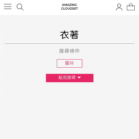
衣著
搜尋條件
蕾絲
點我搜尋
尺寸
XS
S
M
L
F
顏色