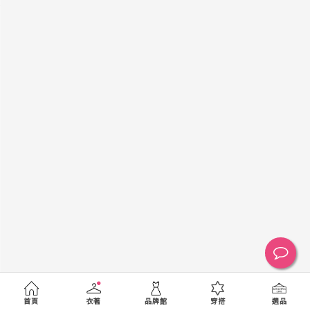
黑
白
棕
綠
橘
紫
金
銀
黃
米
裸
藍
灰
粉紅
桃紅
紅
條紋
圖騰
格紋
標籤
送出
首頁
衣著
品牌館
穿搭
選品