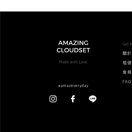
Get h
關於
Made with Love
租借
會員
FA
#amazeveryday