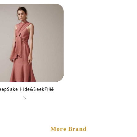
eepSake Hide&Seek洋裝
S
More Brand