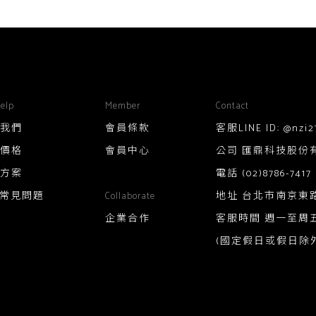
elp
Member
Contact
我們
會員條款
客服LINE ID: @nzi2
價格
會員中心
公司 匯鼎科技股份有限公
方案
電話
(02)8786-7417
Q常見問題
地址 台北市南京東路
Collaborate
企業合作
客服時間 週一至周五10:0
(國定假日或假日除外