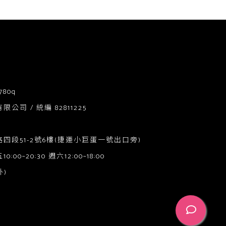
780q
司 / 統編 82811225
四段51-2號6樓(捷運小巨蛋一號出口旁)
0~20:30 週六12:00~18:00
)