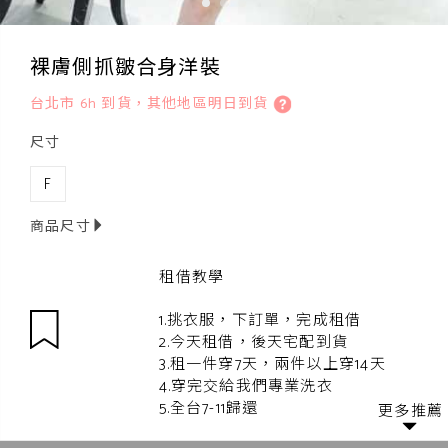
裸膚側抓皺合身洋裝
台北市 6h 到貨，其他地區明日到貨
尺寸
F
商品尺寸
租借教學
1.挑衣服，下訂單，完成租借
2.今天租借，後天宅配到貨
3.租一件穿7天，兩件以上穿14天
4.穿完交給我們專業洗衣
5.全台7-11歸還
更多推薦