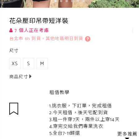
花朵壓印吊帶短洋裝
7 個人正在考慮
台北市 6h 到貨，其他地區明日到貨
尺寸
XS
S
M
商品尺寸
租借教學
1.挑衣服，下訂單，完成租借
2.今天租借，後天宅配到貨
3.租一件穿7天，兩件以上穿14天
4.穿完交給我們專業洗衣
5.全台7-11歸還
更多推薦