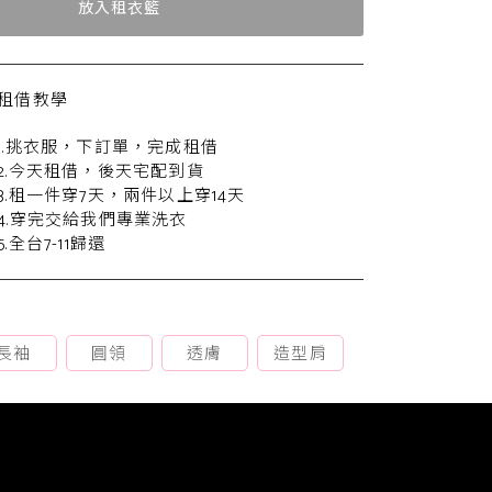
放入租衣籃
租借教學
1.挑衣服，下訂單，完成租借
2.今天租借，後天宅配到貨
3.租一件穿7天，兩件以上穿14天
4.穿完交給我們專業洗衣
5.全台7-11歸還
長袖
圓領
透膚
造型肩