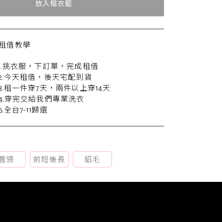
放入租衣籃
租借教學
1.挑衣服，下訂單，完成租借
2.今天租借，後天宅配到貨
3.租一件穿7天，兩件以上穿14天
4.穿完交給我們專業洗衣
5.全台7-11歸還
圓領
前短後長
貂毛