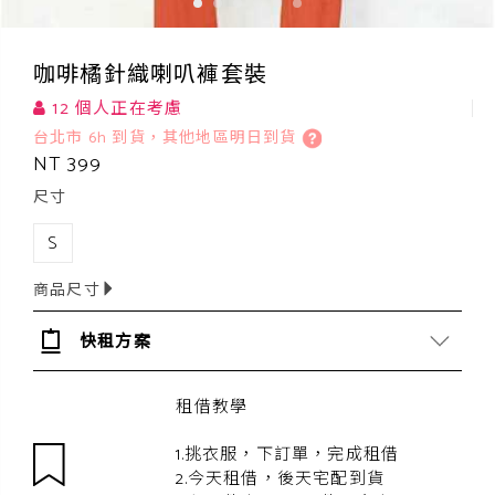
咖啡橘針織喇叭褲套裝
12 個人正在考慮
台北市 6h 到貨，其他地區明日到貨
NT 399
尺寸
S
商品尺寸
快租方案
租借教學
1.挑衣服，下訂單，完成租借
2.今天租借，後天宅配到貨