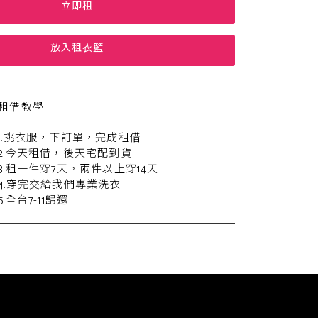
立即租
放入租衣籃
租借教學
1.挑衣服，下訂單，完成租借
2.今天租借，後天宅配到貨
3.租一件穿7天，兩件以上穿14天
4.穿完交給我們專業洗衣
5.全台7-11歸還