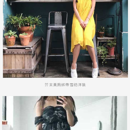
黑
白
棕
綠
橘
紫
金
銀
黃
米
裸
藍
灰
粉紅
桃紅
紅
條紋
圖騰
格紋
標籤
綁帶
寬鬆
芥末黃肩綁帶雪紡洋裝
及膝洋裝
平肩
長洋裝
雪紡
短洋裝
荷葉袖