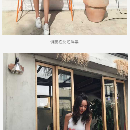
俏麗格紋短洋黑