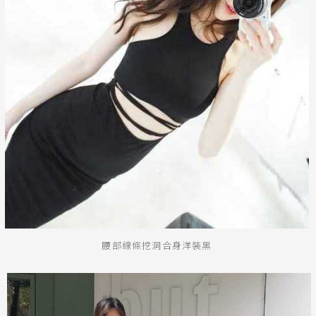
腰部線條挖洞合身洋裝黑