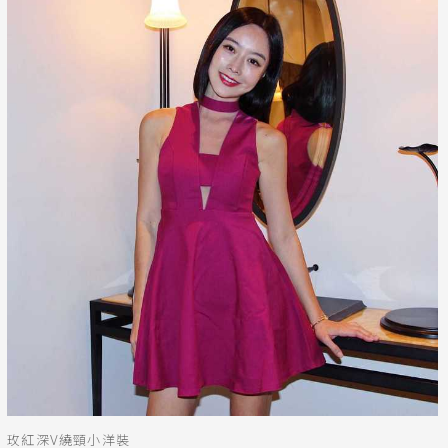
玫紅深V繞頸小洋裝