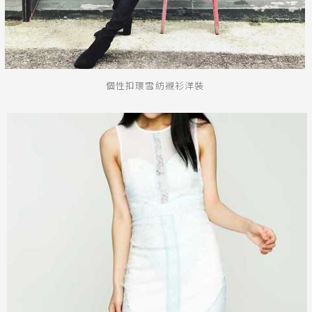
個性扣環雪紡襯衫洋裝