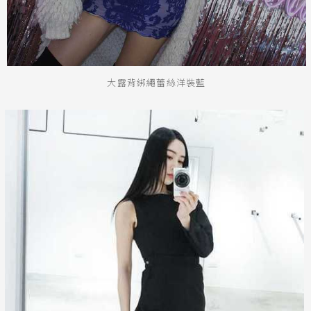
大露背綁繩蕾絲洋裝藍