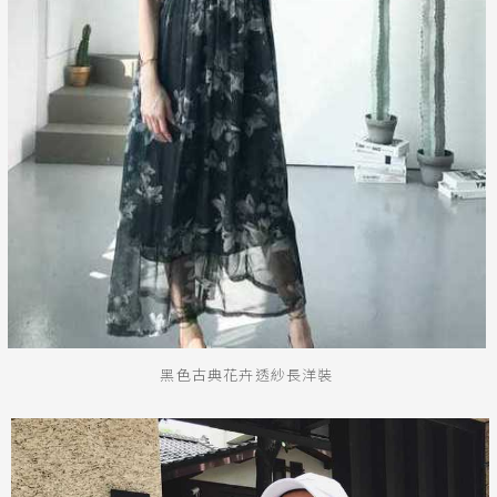
露背
送出
黑色古典花卉透紗長洋裝