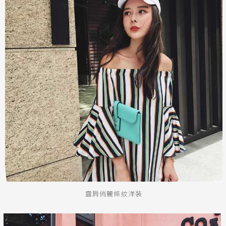
露肩俏麗條紋洋裝