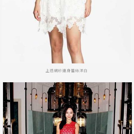
上透網紗連身蕾絲洋白