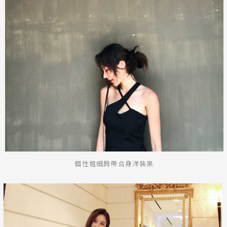
個性粗細肩帶合身洋裝黑