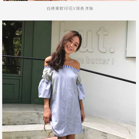
白綠東歐印花V領長洋裝