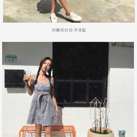
俏麗格紋短洋淺藍