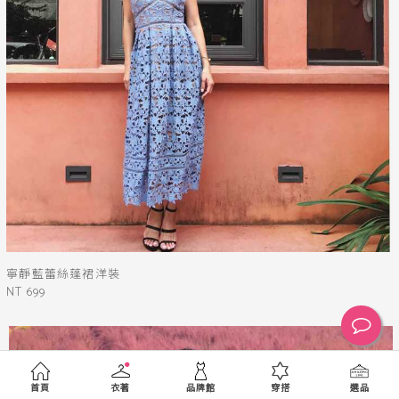
寧靜藍蕾絲蓬裙洋裝
NT 699
首頁
衣著
品牌館
穿搭
選品