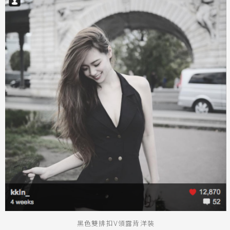
黑色雙排扣V領露背洋裝