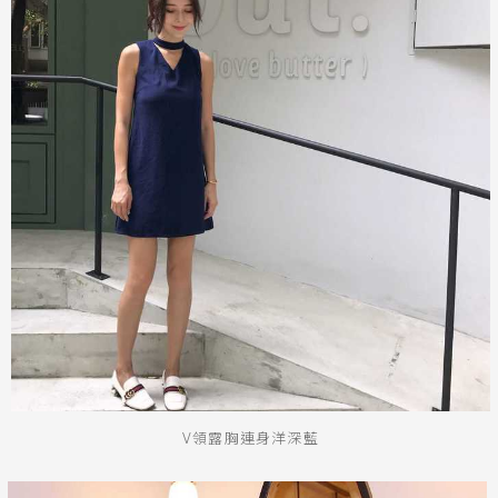
V領露胸連身洋深藍