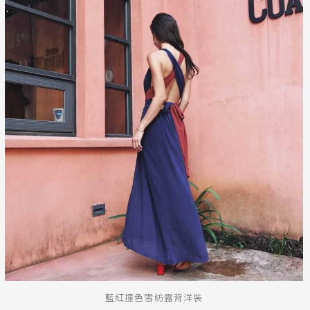
藍紅撞色雪紡露背洋裝