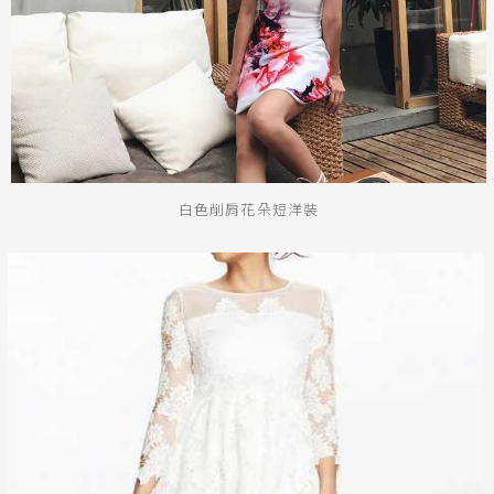
白色削肩花朵短洋裝