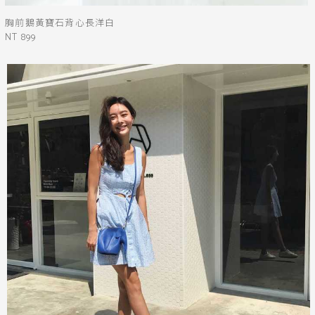
胸前鵝黃寶石背心長洋白
NT 899