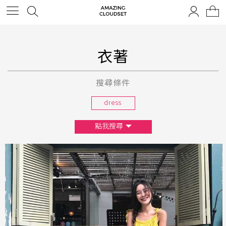
衣著
搜尋條件
dress
點我搜尋
尺寸
XS
S
M
L
F
顏色