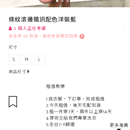
條紋滾邊雜訊配色洋裝藍
2 個人正在考慮
台北市 6h 到貨，其他地區明日到貨
尺寸
S
M
L
商品尺寸
租借教學
1.挑衣服，下訂單，完成租借
2.今天租借，後天宅配到貨
3.租一件穿7天，兩件以上穿14天
4.穿完交給我們專業洗衣
5.全台7-11歸還
更多推薦