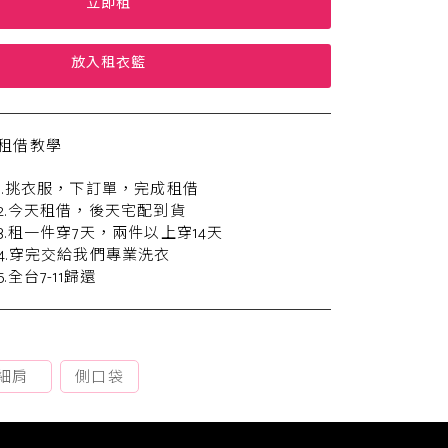
立即租
放入租衣籃
租借教學
1.挑衣服，下訂單，完成租借
2.今天租借，後天宅配到貨
3.租一件穿7天，兩件以上穿14天
4.穿完交給我們專業洗衣
5.全台7-11歸還
細肩
側口袋