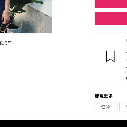
蹤清單
發現更多
蕾絲