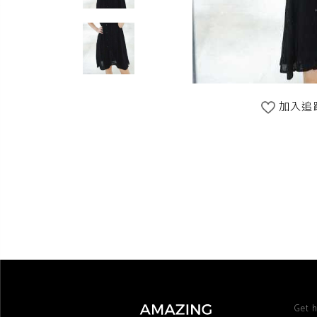
加入追
Get h