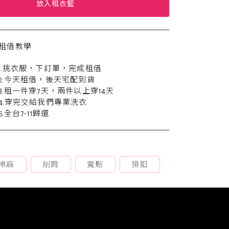
放入租衣籃
租借教學
1.挑衣服，下訂單，完成租借
2.今天租借，後天宅配到貨
3.租一件穿7天，兩件以上穿14天
4.穿完交給我們專業洗衣
5.全台7-11歸還
棉麻
削肩
寬鬆
排釦