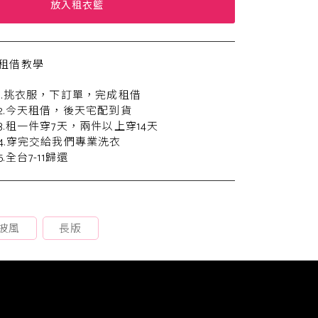
放入租衣籃
租借教學
1.挑衣服，下訂單，完成租借
2.今天租借，後天宅配到貨
3.租一件穿7天，兩件以上穿14天
4.穿完交給我們專業洗衣
5.全台7-11歸還
披風
長版