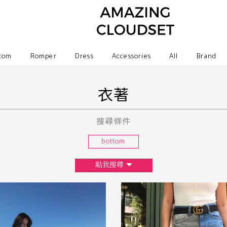
tom
Romper
Dress
Accessories
All
Brand
衣著
搜尋條件
bottom
點我搜尋
尺寸
XS
S
M
L
F