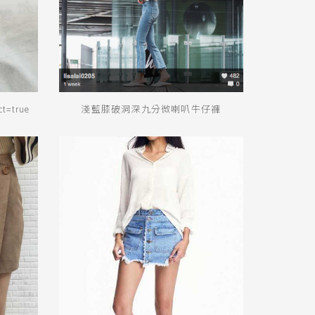
ct=true
淺藍膝破洞深九分微喇叭牛仔褲