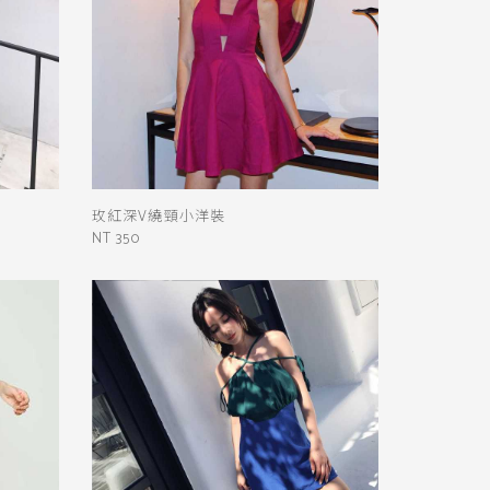
玫紅深V繞頸小洋裝
NT 350