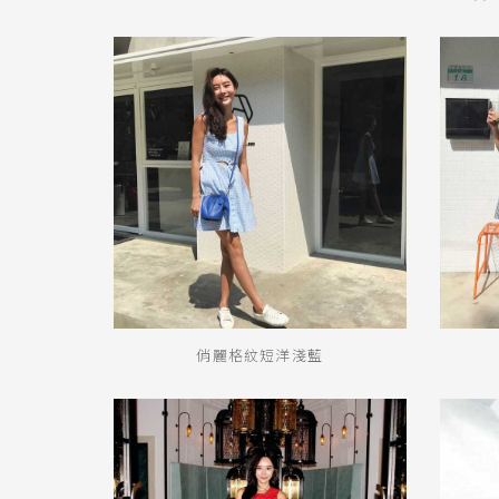
俏麗格紋短洋淺藍