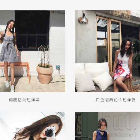
俏麗格紋短洋黑
白色削肩花朵短洋裝