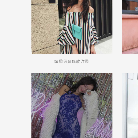
露肩俏麗條紋洋裝