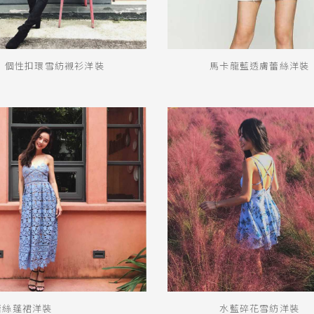
個性扣環雪紡襯衫洋裝
馬卡龍藍透膚蕾絲洋裝
蕾絲蓬裙洋裝
水藍碎花雪紡洋裝