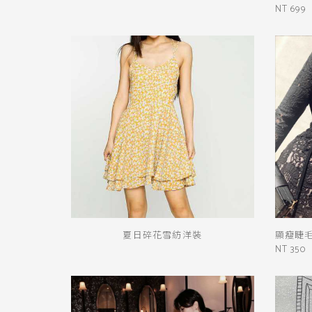
NT 699
夏日碎花雪紡洋裝
顯瘦睫
NT 350