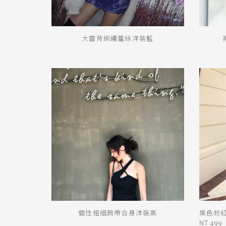
大露背綁繩蕾絲洋裝藍
個性粗細肩帶合身洋裝黑
黑色粉
NT 499