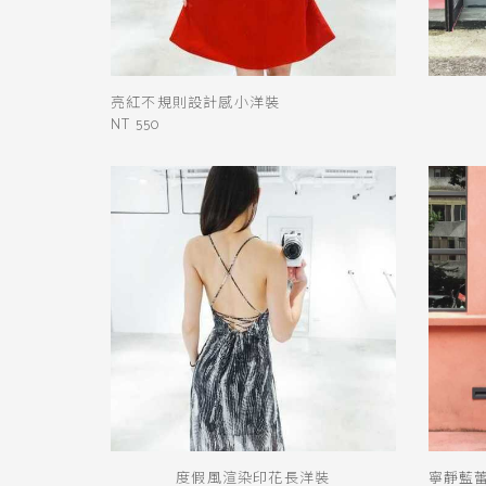
亮紅不規則設計感小洋裝
NT 550
度假風渲染印花長洋裝
寧靜藍