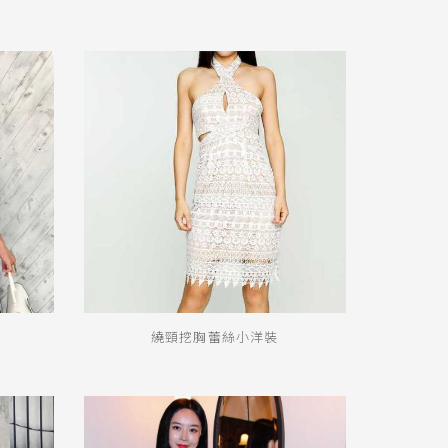
繞頸挖胸蕾絲小洋裝