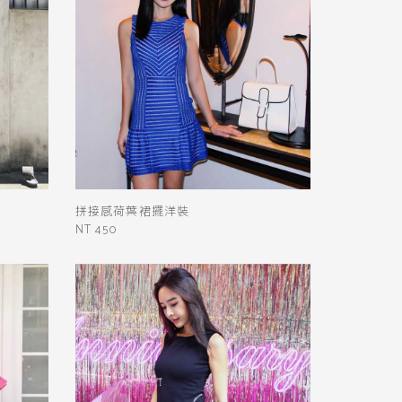
拼接感荷葉裙擺洋裝
NT 450