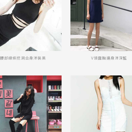
腰部線條挖洞合身洋裝黑
V領露胸連身洋深藍