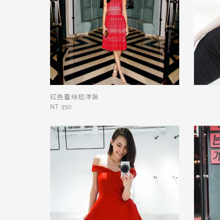
紅色蕾絲短洋裝
NT 350