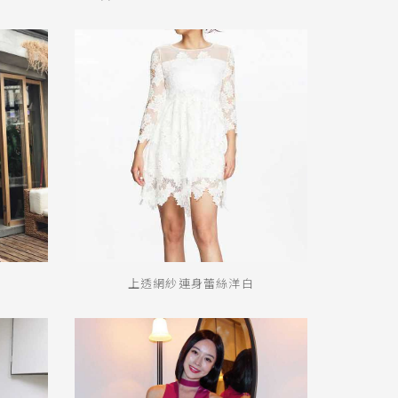
上透網紗連身蕾絲洋白