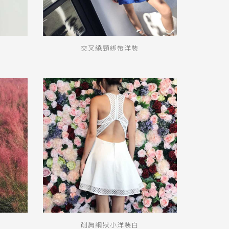
交叉繞頸綁帶洋裝
削肩網狀小洋裝白