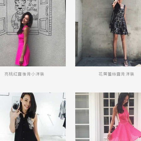
亮桃紅露後背小洋裝
花葉蕾絲露背洋裝