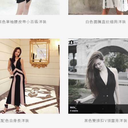
露背
綁帶
黑色單袖腰皮帶小百褶洋裝
白色圖騰直紋細肩洋裝
短袖
送出
紅配色合身長洋裝
黑色雙排扣V領露背洋裝