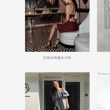
桃紫削肩蕾絲洋裝