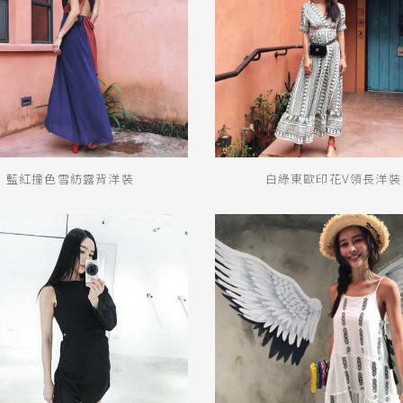
顏色
黑
白
棕
綠
橘
紫
金
銀
黃
米
裸
藍
灰
粉紅
藍紅撞色雪紡露背洋裝
白綠東歐印花V領長洋裝
桃紅
紅
條紋
圖騰
格紋
標籤
平肩
寬鬆
短洋裝
荷葉袖
雪紡
長洋裝