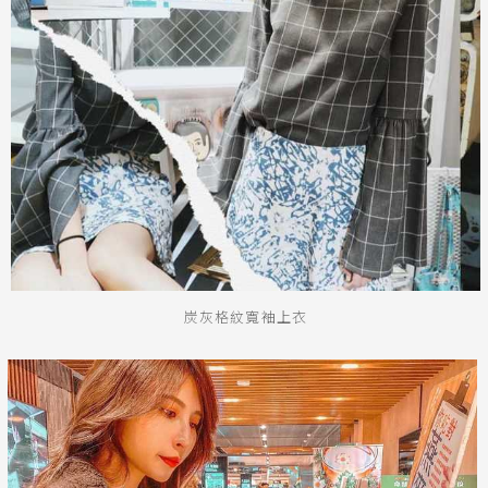
炭灰格紋寬袖上衣