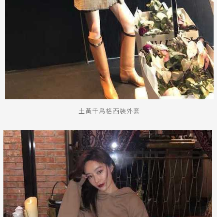
土黃千鳥格西裝外套