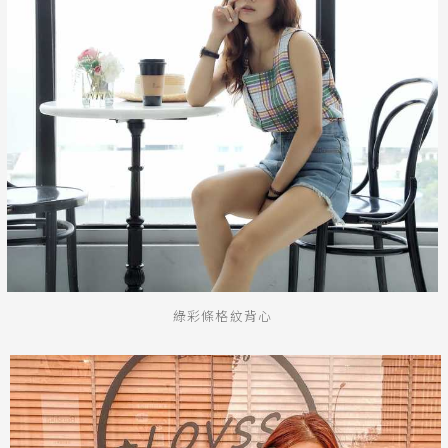
綠彩條格紋背心