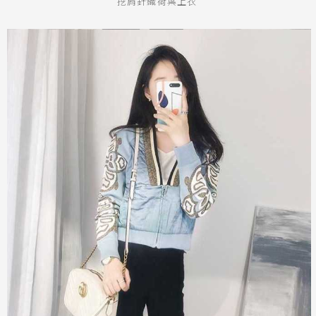
挖肩針織荷葉上衣