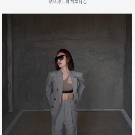
酪梨綠抽繩荷葉背心