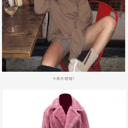
卡其休閒帽T