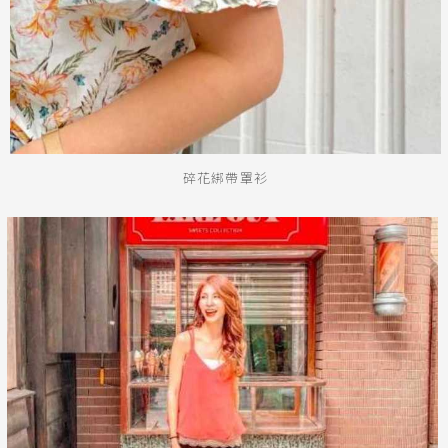
碎花綁帶罩衫