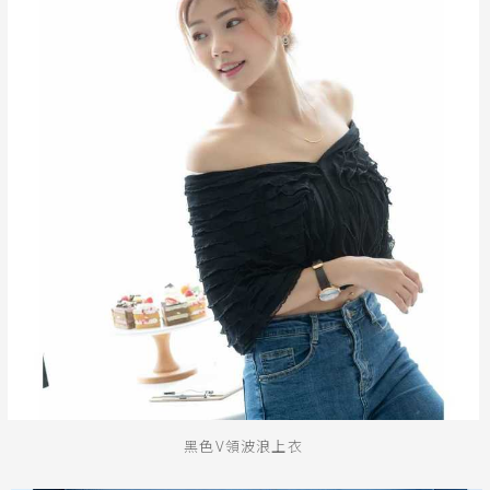
黑色V領波浪上衣