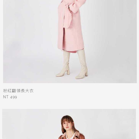
黑
白
棕
綠
橘
紫
金
銀
黃
米
裸
藍
灰
粉紅
桃紅
紅
條紋
圖騰
格紋
標籤
適合度假的衣服
PartyAllTheNight
粉紅翻領長大衣
閃閃惹人愛
長袖
NT 499
平肩
喇叭袖
外套
立領