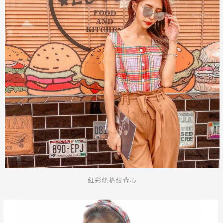
紅彩條格紋背心