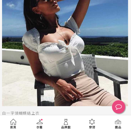
白一字領蝴蝶結上衣
NT 350
首頁
衣著
品牌館
穿搭
選品