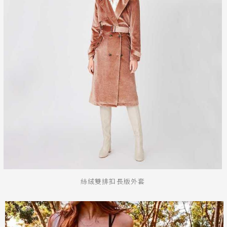
迷彩
送出
絲絨雙排扣長版外套