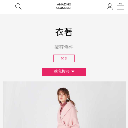
衣著
搜尋條件
top
點我搜尋
尺寸
XS
S
M
L
F
顏色